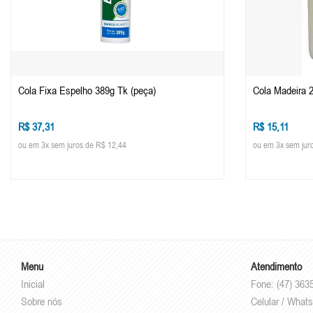
Cola Fixa Espelho 389g Tk (peça)
Cola Madeira 
R$ 37,31
R$ 15,11
ou em 3x sem juros de R$ 12,44
ou em 3x sem jur
Menu
Atendimento
Inicial
Fone: (47) 363
Sobre nós
Celular / Whats