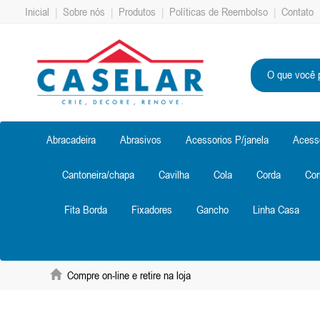
Inicial
|
Sobre nós
|
Produtos
|
Políticas de Reembolso
|
Contato
Abracadeira
Abrasivos
Acessorios P/janela
Acess
Cantoneira/chapa
Cavilha
Cola
Corda
Cor
Fita Borda
Fixadores
Gancho
Linha Casa
Compre on-line e retire na loja