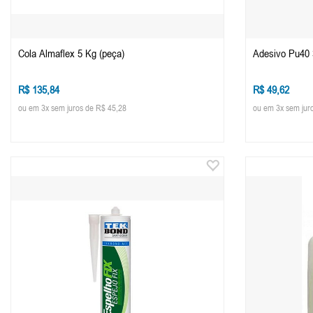
Cola Almaflex 5 Kg (peça)
Adesivo Pu40 
R$ 135,84
R$ 49,62
ou em 3x sem juros de R$ 45,28
ou em 3x sem jur