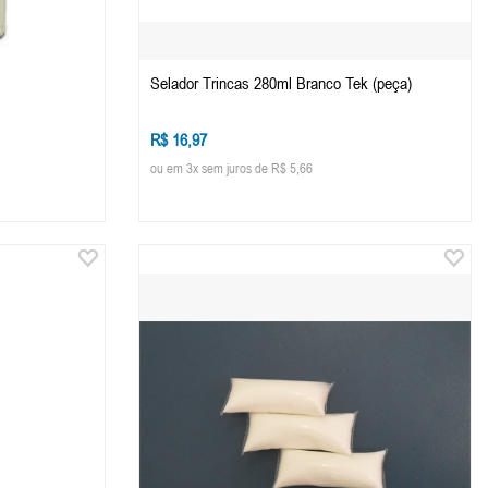
Selador Trincas 280ml Branco Tek (peça)
R$ 16,97
ou em 3x sem juros de R$ 5,66