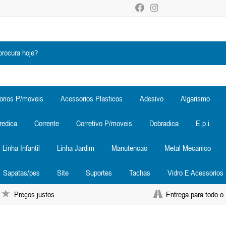
orios P/moveis
Acessorios Plasticos
Adesivo
Algarismo
redica
Corrente
Corretivo P/moveis
Dobradica
E.p.i.
Linha Infantil
Linha Jardim
Manutencao
Metal Mecanico
Sapatas/pes
Site
Suportes
Tachas
Vidro E Acessorios
Preços justos
Entrega para todo o 