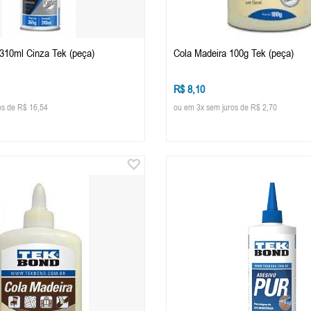
310ml Cinza Tek (peça)
Cola Madeira 100g Tek (peça)
R$ 8,10
os de R$ 16,54
ou em 3x sem juros de R$ 2,70