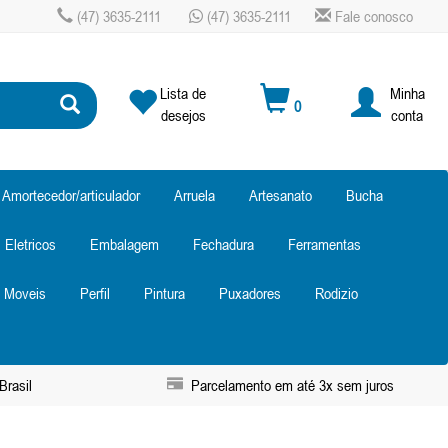
(47) 3635-2111
(47) 3635-2111
Fale conosco
Lista de
Minha
0
desejos
conta
Amortecedor/articulador
Arruela
Artesanato
Bucha
Eletricos
Embalagem
Fechadura
Ferramentas
Moveis
Perfil
Pintura
Puxadores
Rodizio
Brasil
Parcelamento em até 3x sem juros