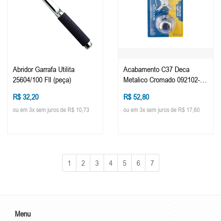
Abridor Garrafa Utilita
Acabamento C37 Deca
25604/100 Fll (peça)
Metalico Cromado 092102-21
(peça)
R$ 32,20
R$ 52,80
ou em 3x sem juros de R$ 10,73
ou em 3x sem juros de R$ 17,60
1
2
3
4
5
6
7
Menu