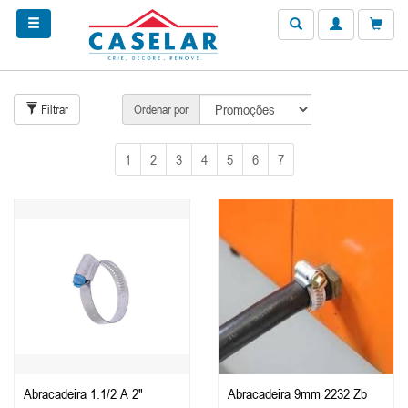
Filtrar
Ordenar por
1
2
3
4
5
6
7
Abracadeira 1.1/2 A 2"
Abracadeira 9mm 2232 Zb