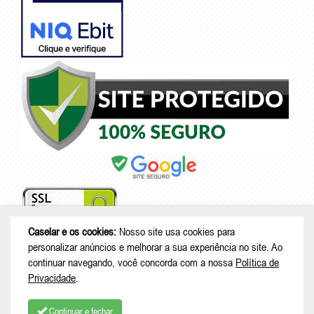
Caselar e os cookies:
Nosso site usa cookies para
personalizar anúncios e melhorar a sua experiência no site. Ao
continuar navegando, você concorda com a nossa
Política de
© Copyright 2026 - Caselar - CNPJ: 05.101.950/0001-26 |
Rodovia
Privacidade
.
Deputado Genésio Tureck, 222 - Boehmerwald - São Bento do Sul - SC
| CEP: 89287-875
Continuar e fechar