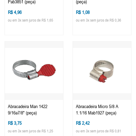
Pab3851 (peça)
(peça)
R$ 4,96
R$ 1,08
ou em 3x sem juros de R$ 1,65
ou em 3x sem juros de R$ 0,36
Abracadeira Man 1422
Abracadeira Micro 5/8 A
9/16a7/8" (peça)
1.1/16 Mab1927 (peça)
R$ 3,75
R$ 2,42
ou em 3x sem juros de R$ 1,25
ou em 3x sem juros de R$ 0,81