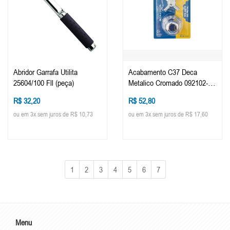
Abridor Garrafa Utilita
Acabamento C37 Deca
25604/100 Fll (peça)
Metalico Cromado 092102-21
(peça)
R$ 32,20
R$ 52,80
ou em 3x sem juros de R$ 10,73
ou em 3x sem juros de R$ 17,60
1
2
3
4
5
6
7
Menu