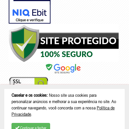
Caselar e os cookies:
Nosso site usa cookies para
personalizar anúncios e melhorar a sua experiência no site. Ao
continuar navegando, você concorda com a nossa
Política de
© Copyright 2026 - Caselar - CNPJ: 05.101.950/0001-26 |
Rodovia
Privacidade
.
Deputado Genésio Tureck, 222 - Boehmerwald - São Bento do Sul - SC
| CEP: 89287-875
Continuar e fechar