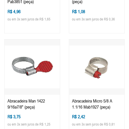
Pab3851 (peça)
(peça)
R$ 4,96
R$ 1,08
ou em 3x sem juros de R$ 1,65
ou em 3x sem juros de R$ 0,36
Abracadeira Man 1422
Abracadeira Micro 5/8 A
9/16a7/8" (peça)
1.1/16 Mab1927 (peça)
R$ 3,75
R$ 2,42
ou em 3x sem juros de R$ 1,25
ou em 3x sem juros de R$ 0,81