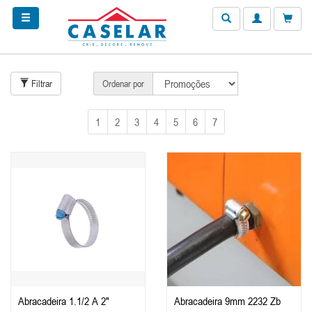
Filtrar
Ordenar por
1
2
3
4
5
6
7
Abracadeira 1.1/2 A 2"
Abracadeira 9mm 2232 Zb