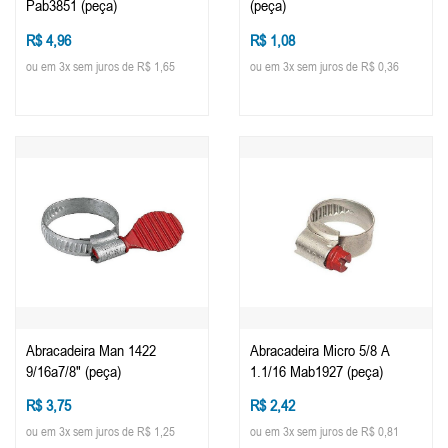
Pab3851 (peça)
(peça)
R$ 4,96
R$ 1,08
ou em 3x sem juros de R$ 1,65
ou em 3x sem juros de R$ 0,36
Abracadeira Man 1422
Abracadeira Micro 5/8 A
9/16a7/8" (peça)
1.1/16 Mab1927 (peça)
R$ 3,75
R$ 2,42
ou em 3x sem juros de R$ 1,25
ou em 3x sem juros de R$ 0,81