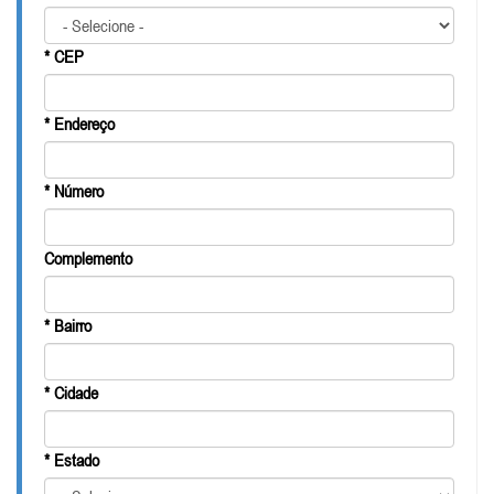
* CEP
* Endereço
* Número
Complemento
* Bairro
* Cidade
* Estado