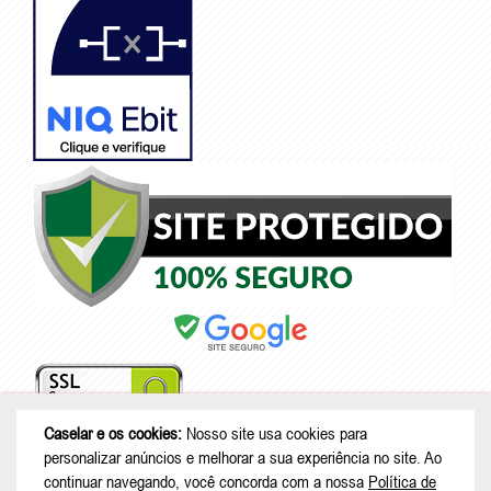
Caselar e os cookies:
Nosso site usa cookies para
personalizar anúncios e melhorar a sua experiência no site. Ao
continuar navegando, você concorda com a nossa
Política de
© Copyright 2026 - Caselar - CNPJ: 05.101.950/0001-26 |
Rodovia