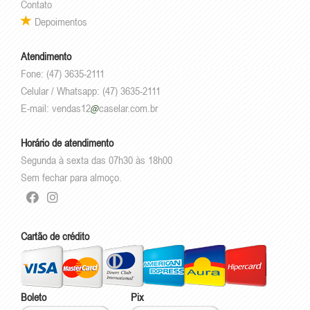
Contato
Depoimentos
Atendimento
Fone: (47) 3635-2111
Celular / Whatsapp: (47) 3635-2111
E-mail:
vendas12
caselar.com.br
Horário de atendimento
Segunda à sexta das 07h30 às 18h00
Sem fechar para almoço.
Cartão de crédito
Boleto
Pix