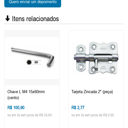
Quero enviar um depoimento
Itens relacionados
Chave L M4 15x60mm
Tarjeta Zincada 2" (peça)
(cento)
R$ 100,90
R$ 2,77
ou em 3x sem juros de R$ 33,63
ou em 3x sem juros de R$ 0,92