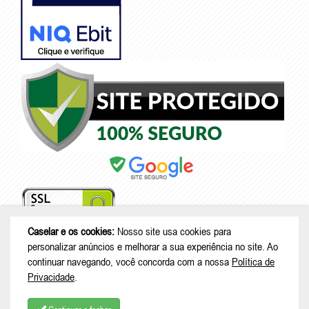
Caselar e os cookies:
Nosso site usa cookies para
personalizar anúncios e melhorar a sua experiência no site. Ao
continuar navegando, você concorda com a nossa
Política de
© Copyright 2026 - Caselar - CNPJ: 05.101.950/0001-26 |
Rodovia
Privacidade
.
Deputado Genésio Tureck, 222 - Boehmerwald - São Bento do Sul - SC
| CEP: 89287-875