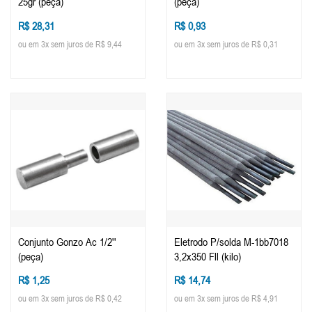
25gr (peça)
(peça)
R$ 28,31
R$ 0,93
ou em 3x sem juros de R$ 9,44
ou em 3x sem juros de R$ 0,31
Conjunto Gonzo Ac 1/2''
Eletrodo P/solda M-1bb7018
(peça)
3,2x350 Fll (kilo)
R$ 1,25
R$ 14,74
ou em 3x sem juros de R$ 0,42
ou em 3x sem juros de R$ 4,91