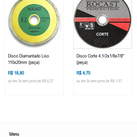
Disco Diamantado Liso
Disco Corte 4,1/2x1/8x7/8''
110x20mm (peça)
(peça)
R$ 18,80
R$ 4,70
ou em 3x sem juros de R$ 6,27
ou em 3x sem juros de R$ 1,57
Menu