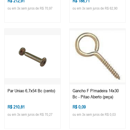
R$ 212,91
R$ 188,71
ou em 3x sem juros de R$ 70,97
ou em 3x sem juros de R$ 62,90
Par Uniao 6,7x54 Bc (cento)
Gancho F P/madeira 14x30
Bc - Pitao Aberto (peça)
R$ 210,81
R$ 0,09
ou em 3x sem juros de R$ 70,27
ou em 3x sem juros de R$ 0,03