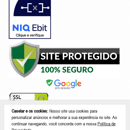
Caselar e os cookies:
Nosso site usa cookies para
personalizar anúncios e melhorar a sua experiência no site. Ao
continuar navegando, você concorda com a nossa
Política de
© Copyright 2026 - Caselar - CNPJ: 05.101.950/0001-26 |
Rodovia