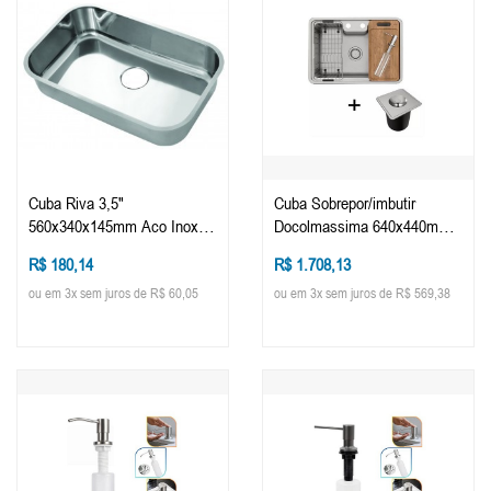
Cuba Riva 3,5"
Cuba Sobrepor/imbutir
560x340x145mm Aco Inox
Docolmassima 640x440mm
Brilho (peça)
Acessorios + Lixeira Quad
R$ 180,14
R$ 1.708,13
(peça)
ou em 3x sem juros de R$ 60,05
ou em 3x sem juros de R$ 569,38