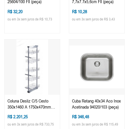
25604/100 Fll (peça)
7,7x7.7x5,6cm Fll (peça)
R$ 32,20
R$ 10,28
ou em 3x sem juros de R$ 10,73
ou em 3x sem juros de R$ 3,43
Coluna Desliz C/5 Cesto
Cuba Retang 40x34 Aco Inox
350x1460 A 1750x470mm
Acetinada 94020/103 (peça)
2093 Fll (peça)
R$ 2.201,25
R$ 346,48
ou em 3x sem juros de R$ 733,75
ou em 3x sem juros de R$ 115,49