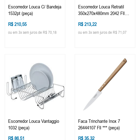
Escorredor Louca C/ Bandeja
Escorredor Louca Retratil
1532pt (peça)
350x270x480mm 2042 Fll
(peça)
R$ 210,55
R$ 213,22
ou em 3x sem juros de R$ 70,18
ou em 3x sem juros de R$ 71,07
Escorredor Louca Vantaggio
Faca Trinchante Inox 7
1032 (peça)
26444107 Fll *** (peça)
R$ 86,51
R$ 35,32