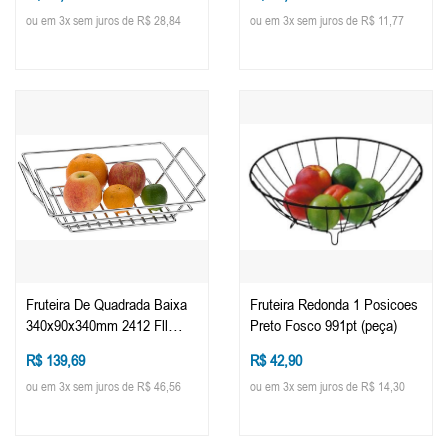
ou em 3x sem juros de R$ 28,84
ou em 3x sem juros de R$ 11,77
Fruteira De Quadrada Baixa
Fruteira Redonda 1 Posicoes
340x90x340mm 2412 Fll
Preto Fosco 991pt (peça)
(peça)
R$ 139,69
R$ 42,90
ou em 3x sem juros de R$ 46,56
ou em 3x sem juros de R$ 14,30