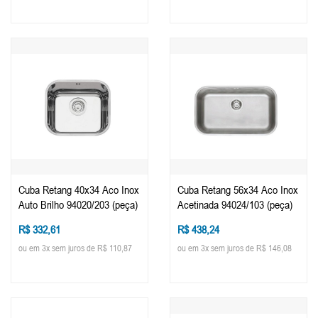
Cuba Retang 40x34 Aco Inox
Cuba Retang 56x34 Aco Inox
Auto Brilho 94020/203 (peça)
Acetinada 94024/103 (peça)
R$ 332,61
R$ 438,24
ou em 3x sem juros de R$ 110,87
ou em 3x sem juros de R$ 146,08