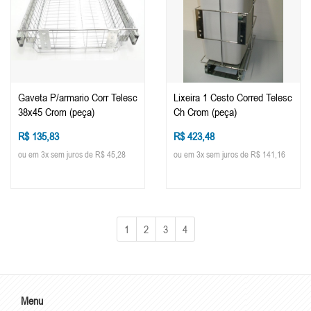
Gaveta P/armario Corr Telesc
Lixeira 1 Cesto Corred Telesc
38x45 Crom (peça)
Ch Crom (peça)
R$ 135,83
R$ 423,48
ou em 3x sem juros de R$ 45,28
ou em 3x sem juros de R$ 141,16
1
2
3
4
Menu