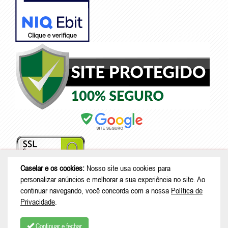
Caselar e os cookies:
Nosso site usa cookies para
personalizar anúncios e melhorar a sua experiência no site. Ao
continuar navegando, você concorda com a nossa
Política de
© Copyright 2026 - Caselar - CNPJ: 05.101.950/0001-26 |
Rodovia
Privacidade
.
Deputado Genésio Tureck, 222 - Boehmerwald - São Bento do Sul - SC
| CEP: 89287-875
Continuar e fechar